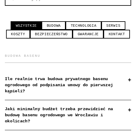
WSZYSTKIE
BUDOWA
TECHNOLOGIA
SERWIS
KOSZTY
BEZPIECZEŃSTWO
GWARANCJE
KONTAKT
BUDOWA BASENU
Ile realnie trwa budowa prywatnego basenu
+
ogrodowego od podpisania umowy do pierwszej
kąpieli?
Realizując budowę basenu ogrodowego, trzeba
Jaki minimalny budżet trzeba przewidzieć na
+
realistycznie zaplanować
minimum trzy
budowę basenu ogrodowego we Wrocławiu i
tygodnie
dla najprostszych projektów. W
okolicach?
praktyce jednak standardowy czas wynosi od
Budżet na budowę basenu jest elastyczny i